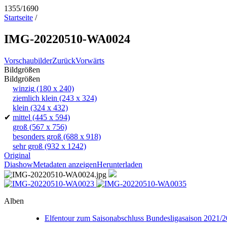
1355/1690
Startseite
/
IMG-20220510-WA0024
Vorschaubilder
Zurück
Vorwärts
Bildgrößen
Bildgrößen
winzig
(180 x 240)
ziemlich klein
(243 x 324)
klein
(324 x 432)
✔
mittel
(445 x 594)
groß
(567 x 756)
besonders groß
(688 x 918)
sehr groß
(932 x 1242)
Original
Diashow
Metadaten anzeigen
Herunterladen
Alben
Elfentour zum Saisonabschluss Bundesligasaison 2021/