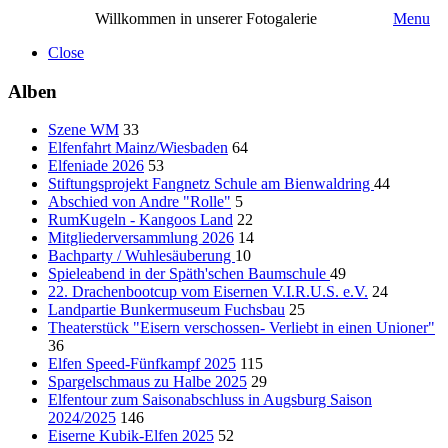
Willkommen in unserer Fotogalerie
Menu
Close
Alben
Szene WM
33
Elfenfahrt Mainz/Wiesbaden
64
Elfeniade 2026
53
Stiftungsprojekt Fangnetz Schule am Bienwaldring
44
Abschied von Andre "Rolle"
5
RumKugeln - Kangoos Land
22
Mitgliederversammlung 2026
14
Bachparty / Wuhlesäuberung
10
Spieleabend in der Späth'schen Baumschule
49
22. Drachenbootcup vom Eisernen V.I.R.U.S. e.V.
24
Landpartie Bunkermuseum Fuchsbau
25
Theaterstück "Eisern verschossen- Verliebt in einen Unioner"
36
Elfen Speed-Fünfkampf 2025
115
Spargelschmaus zu Halbe 2025
29
Elfentour zum Saisonabschluss in Augsburg Saison
2024/2025
146
Eiserne Kubik-Elfen 2025
52