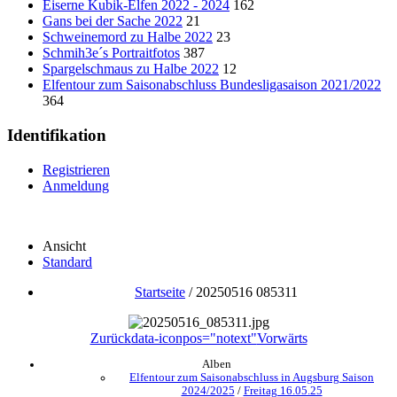
Eiserne Kubik-Elfen 2022 - 2024
162
Gans bei der Sache 2022
21
Schweinemord zu Halbe 2022
23
Schmih3e´s Portraitfotos
387
Spargelschmaus zu Halbe 2022
12
Elfentour zum Saisonabschluss Bundesligasaison 2021/2022
364
Identifikation
Registrieren
Anmeldung
Ansicht
Standard
Startseite
/
20250516 085311
Zurück
data-iconpos="notext"
Vorwärts
Alben
Elfentour zum Saisonabschluss in Augsburg Saison
2024/2025
/
Freitag 16.05.25