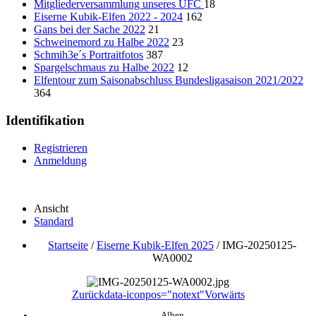
Mitgliederversammlung unseres UFC
18
Eiserne Kubik-Elfen 2022 - 2024
162
Gans bei der Sache 2022
21
Schweinemord zu Halbe 2022
23
Schmih3e´s Portraitfotos
387
Spargelschmaus zu Halbe 2022
12
Elfentour zum Saisonabschluss Bundesligasaison 2021/2022
364
Identifikation
Registrieren
Anmeldung
Ansicht
Standard
Startseite
/
Eiserne Kubik-Elfen 2025
/
IMG-20250125-
WA0002
Zurück
data-iconpos="notext"
Vorwärts
Alben