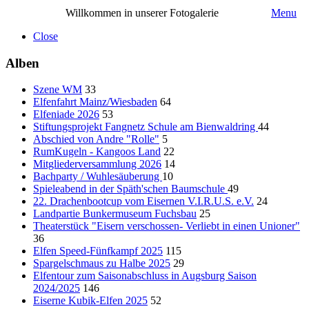
Willkommen in unserer Fotogalerie
Menu
Close
Alben
Szene WM
33
Elfenfahrt Mainz/Wiesbaden
64
Elfeniade 2026
53
Stiftungsprojekt Fangnetz Schule am Bienwaldring
44
Abschied von Andre "Rolle"
5
RumKugeln - Kangoos Land
22
Mitgliederversammlung 2026
14
Bachparty / Wuhlesäuberung
10
Spieleabend in der Späth'schen Baumschule
49
22. Drachenbootcup vom Eisernen V.I.R.U.S. e.V.
24
Landpartie Bunkermuseum Fuchsbau
25
Theaterstück "Eisern verschossen- Verliebt in einen Unioner"
36
Elfen Speed-Fünfkampf 2025
115
Spargelschmaus zu Halbe 2025
29
Elfentour zum Saisonabschluss in Augsburg Saison
2024/2025
146
Eiserne Kubik-Elfen 2025
52