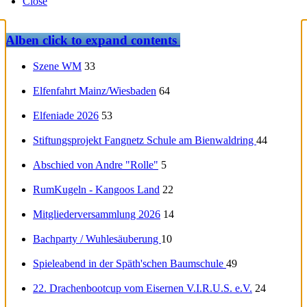
Close
Alben
click to expand contents
Szene WM
33
Elfenfahrt Mainz/Wiesbaden
64
Elfeniade 2026
53
Stiftungsprojekt Fangnetz Schule am Bienwaldring
44
Abschied von Andre "Rolle"
5
RumKugeln - Kangoos Land
22
Mitgliederversammlung 2026
14
Bachparty / Wuhlesäuberung
10
Spieleabend in der Späth'schen Baumschule
49
22. Drachenbootcup vom Eisernen V.I.R.U.S. e.V.
24